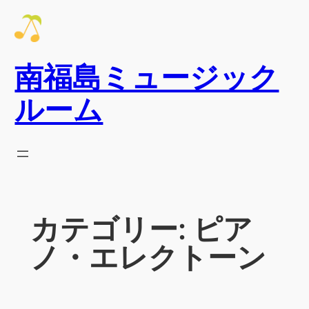
内
容
を
南福島ミュージック
ス
キ
ルーム
ッ
プ
カテゴリー:
ピア
ノ・エレクトーン