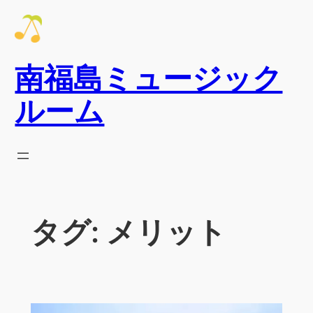
内
容
を
南福島ミュージック
ス
キ
ルーム
ッ
プ
タグ:
メリット