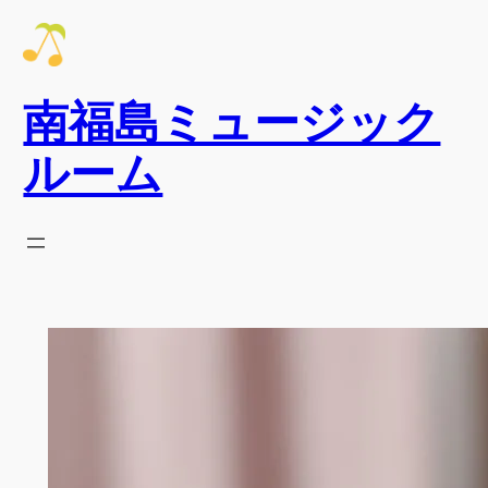
内
容
を
南福島ミュージック
ス
キ
ルーム
ッ
プ